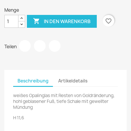
Menge

favorite_border
IN DEN WARENKORB
Teilen
Beschreibung
Artikeldetails
weißes Opalinglas mit Resten von Goldränderung,
hohl geblasener Fuß, tiefe Schale mit gewellter
Mündung
H 11,6