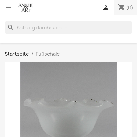
shopping_cart


(0)
search
Startseite
Fußschale