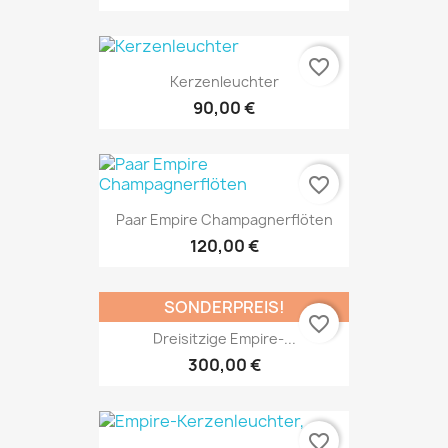
favorite_border
Kerzenleuchter
90,00 €
favorite_border
Paar Empire Champagnerflöten
120,00 €
SONDERPREIS!
favorite_border
Dreisitzige Empire-...
300,00 €
favorite_border