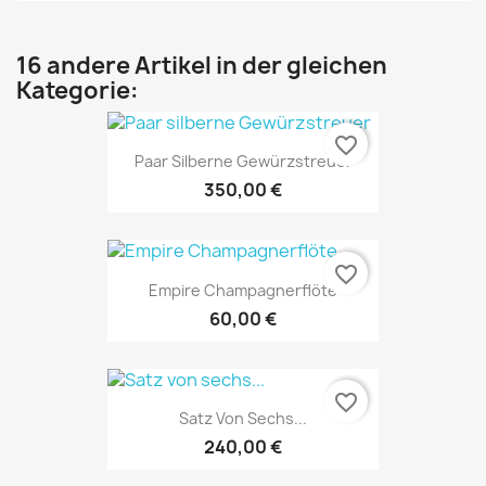
16 andere Artikel in der gleichen
Kategorie:
favorite_border
Paar Silberne Gewürzstreuer
350,00 €
favorite_border
Empire Champagnerflöte
60,00 €
favorite_border
Satz Von Sechs...
240,00 €