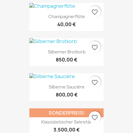
favorite_border
Champagnerflöte
40,00 €
favorite_border
Silberner Brotkorb
850,00 €
favorite_border
Silberne Saucière
800,00 €
SONDERPREIS!
favorite_border
Klassizistischer Sekretär
3.500,00 €