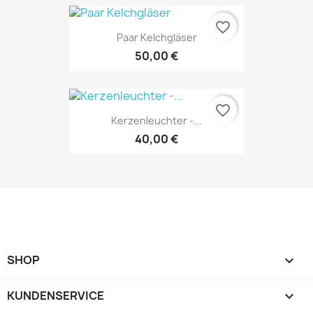
favorite_border
Paar Kelchgläser
50,00 €
favorite_border
Kerzenleuchter -...
40,00 €
SHOP

KUNDENSERVICE
