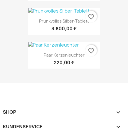
favorite_border
Prunkvolles Silber-Tablett
3.800,00 €
favorite_border
Paar Kerzenleuchter
220,00 €
SHOP

KUNDENSERVICE
