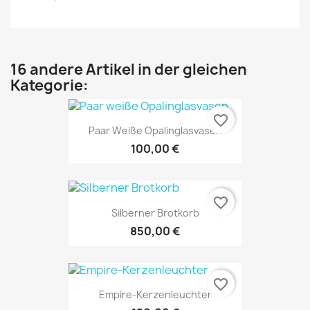
16 andere Artikel in der gleichen
Kategorie:
favorite_border
Paar Weiße Opalinglasvasen
100,00 €
favorite_border
Silberner Brotkorb
850,00 €
favorite_border
Empire-Kerzenleuchter