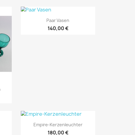
Vorschau

Paar Vasen
140,00 €
n
Vorschau

Empire-Kerzenleuchter
180,00 €