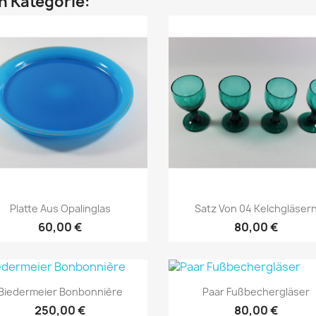
en Kategorie:
Vorschau
Vorschau


Platte Aus Opalinglas
Satz Von 04 Kelchgläser
60,00 €
80,00 €
Vorschau
Vorschau


Biedermeier Bonbonnière
Paar Fußbechergläser
250,00 €
80,00 €