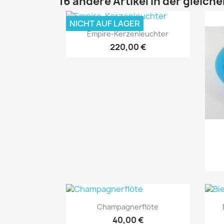
16 andere Artikel in der gleich
NICHT AUF LAGER
Vorschau

Empire-Kerzenleuchter
220,00 €
Vorschau

Champagnerflöte
40,00 €