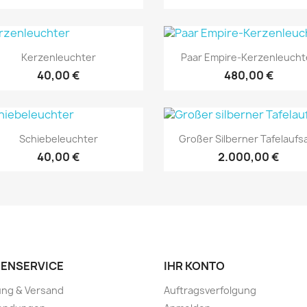
Vorschau
Vorschau


Kerzenleuchter
Paar Empire-Kerzenleucht
40,00 €
480,00 €
Vorschau
Vorschau


Schiebeleuchter
Großer Silberner Tafelaufs
40,00 €
2.000,00 €
ENSERVICE
IHR KONTO
ung & Versand
Auftragsverfolgung