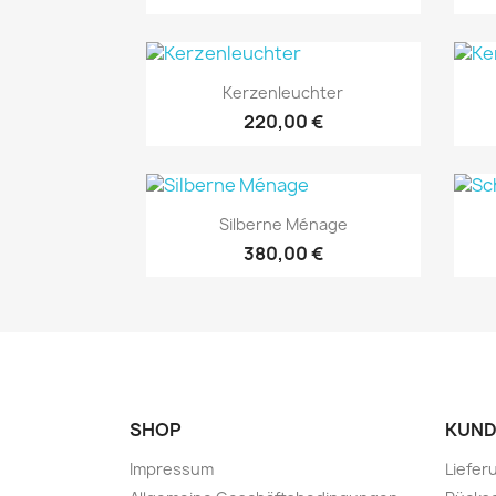
Vorschau

Kerzenleuchter
220,00 €
Vorschau

Silberne Ménage
380,00 €
SHOP
KUND
Impressum
Liefer