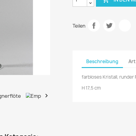
Teilen
Beschreibung
Art
farbloses Kristall, runder
H 17,5 cm
