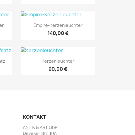
Vorschau

er
Empire-Kerzenleuchter
140,00 €
Vorschau

atz
Kerzenleuchter
90,00 €
KONTAKT
ANTIK & ART GbR
Deveser Str. 10A