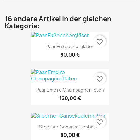
16 andere Artikel in der gleichen
Kategorie:
favorite_border
Paar Fußbechergläser
80,00 €
favorite_border
Paar Empire Champagnerflöten
120,00 €
favorite_border
Silberner Gänsekeulenhalter
80,00 €