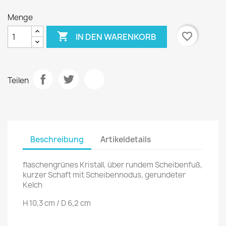
Menge

favorite_border
IN DEN WARENKORB
Teilen
Beschreibung
Artikeldetails
flaschengrünes Kristall, über rundem Scheibenfuß,
kurzer Schaft mit Scheibennodus, gerundeter
Kelch
H 10,3 cm / D 6,2 cm