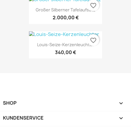
favorite_border
Großer Silberner Tafelaufsatz
2.000,00 €
favorite_border
Louis-Seize-Kerzenleuchter
340,00 €
SHOP

KUNDENSERVICE
