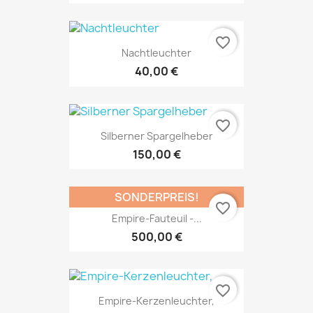
favorite_border
Nachtleuchter
40,00 €
favorite_border
Silberner Spargelheber
150,00 €
SONDERPREIS!
favorite_border
Empire-Fauteuil -...
500,00 €
favorite_border
Empire-Kerzenleuchter,